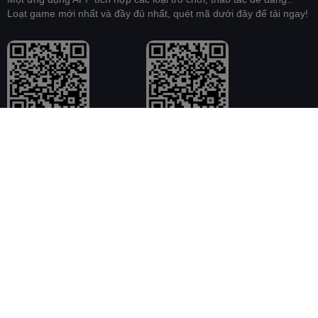
Loạt game mới nhất và đầy đủ nhất, quét mã dưới đây để tải ngay!
TẢI XUỐNG IOS
TẢI XUỐNG
ANDROID