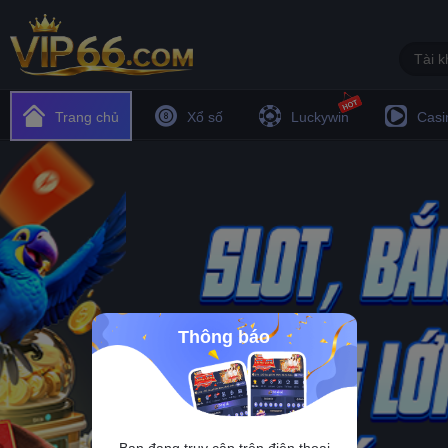
Trang chủ
Xổ số
Luckywin
Casi
Miền Bắc
Wingo
Miền Bắc
Win go 45 giây
Si
Miền Bắc 5 phút mới
Win go 1 phút
Si
Win go 3 phút
Si
Xổ số Miền Bắc
Thông báo
Miền Bắc 3 phút mới
Win go 5 phút
Si
Miền Bắc VIP 2 phút
Win go 30 giây
Si
Miền Bắc VIP 75 giây
Si
Bạn đang truy cập trên điện thoại