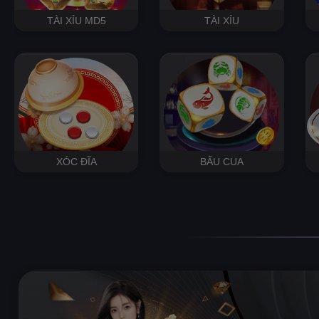
TÀI XỈU MD5
TÀI XỈU
XÓC ĐĨA
BẤU CUA